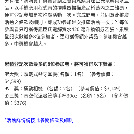
分有禮．滴滴賞」獎賞計劃之會員凡購買屈臣氏電解質水產
品，以手機應用程式內的掃瞄器掃描產品樽蓋內之二維碼，
便可登記參加是次推廣活動一次。完成問卷，並同意此推廣
活動之條款及細則，即成功參加是次推廣活動一次；唯每位
參與者只可獲得屈臣氏電解質水420 毫升換領券乙張。累積
登記次數最多8位參加者，更可獲得額外獎品。參加機會越
多，中獎機會越大。
累積登記次數最多的8位參加者，將可獲得以下獎品︰
🎁大獎：頭戴式藍牙耳機( 名額：1名）（參考價值：
$4,599）
🎁二獎：運動相機 （名額：2名）（參考價值：$3,149）
🎁三獎：真空保溫吸管隨手杯30oz（名額：5名）（參考價
值：$376)
*活動詳情請按此參閱條款及細則